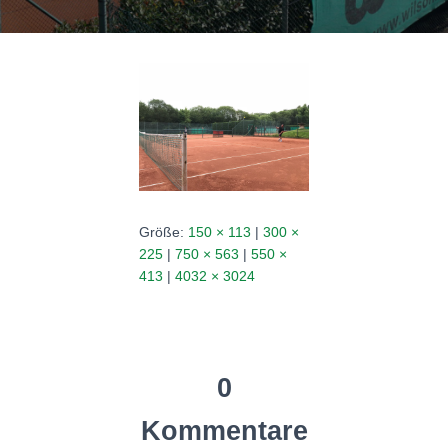
N
Größe:
150 × 113
|
300 ×
225
|
750 × 563
|
550 ×
413
|
4032 × 3024
0
Kommentare