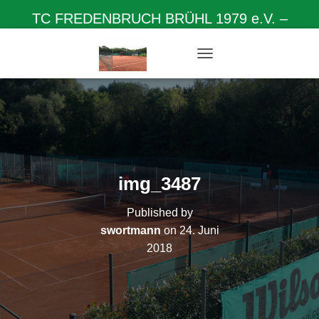
TC FREDENBRUCH BRÜHL 1979 e.V. –
Herzlich willkommen auf unserer Homepage
N
A
V
I
G
A
T
I
O
img_3487
N
U
Published by
M
S
swortmann
on
24. Juni
C
2018
H
A
L
T
E