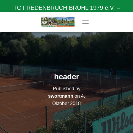
TC FREDENBRUCH BRÜHL 1979 e.V. –
Herzlich willkommen auf unserer Homepage
N
A
V
I
G
A
T
I
O
header
N
U
Published by
M
S
swortmann
on
4.
C
Oktober 2018
H
A
L
T
E