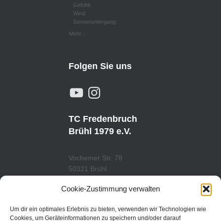
Gefühlt:
Wind:
Sonnenuntergang:
Mehr...
Folgen Sie uns
Y
I
O
N
U
S
T
T
U
A
TC Fredenbruch
B
G
E
R
Brühl 1979 e.V.
A
M
Vochemer Str. 78
50321 Brühl
Tel.: 02232/29419
Cookie-Zustimmung verwalten
www.tcfredenbruch.de
info@tcfredenbruch.de
Um dir ein optimales Erlebnis zu bieten, verwenden wir Technologien wie
Cookies, um Geräteinformationen zu speichern und/oder darauf