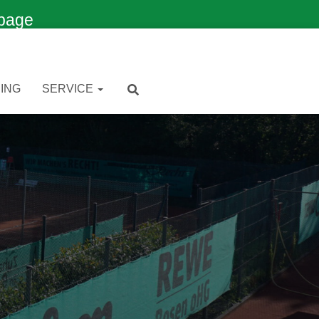
page
ING
SERVICE