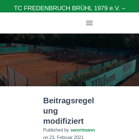
TC FREDENBRUCH BRÜHL 1979 e.V. –
Herzlich willkommen auf unserer Homepage
N
A
V
I
G
A
T
I
O
N
U
M
Beitragsregel
S
C
ung
H
A
modifiziert
L
T
Published by
swortmann
E
on
23. Februar 2021