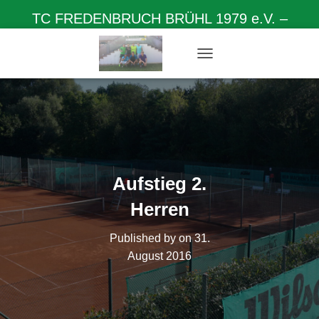
TC FREDENBRUCH BRÜHL 1979 e.V. –
Herzlich willkommen auf unserer Homepage
N
A
V
I
G
A
T
I
O
Aufstieg 2.
N
U
Herren
M
S
Published by
on
31.
C
H
August 2016
A
L
T
E