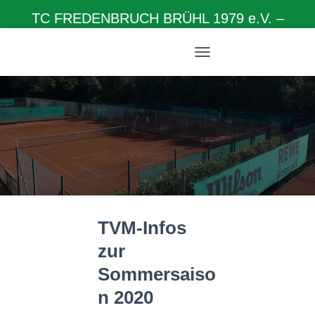
TC FREDENBRUCH BRÜHL 1979 e.V. –
Herzlich willkommen auf unserer Homepage
N
A
V
I
G
A
T
I
O
N
U
M
TVM-Infos
S
C
zur
H
A
Sommersaiso
L
T
n 2020
E