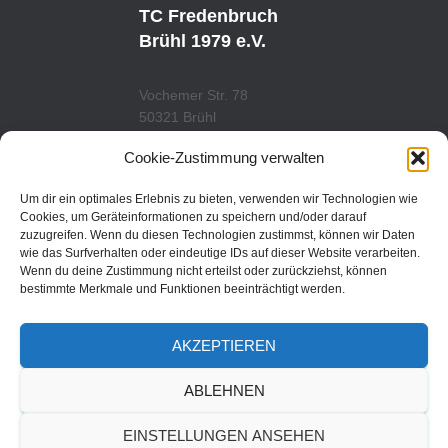
U
A
TC Fredenbruch
B
G
E
R
Brühl 1979 e.V.
A
M
Vochemer Str. 78
50321 Brühl
Tel.: 02232/29419
Cookie-Zustimmung verwalten
www.tcfredenbruch.de
info@tcfredenbruch.de
Um dir ein optimales Erlebnis zu bieten, verwenden wir Technologien wie
Cookies, um Geräteinformationen zu speichern und/oder darauf
zuzugreifen. Wenn du diesen Technologien zustimmst, können wir Daten
wie das Surfverhalten oder eindeutige IDs auf dieser Website verarbeiten.
Wenn du deine Zustimmung nicht erteilst oder zurückziehst, können
DATENSCHUTZORDUNG
bestimmte Merkmale und Funktionen beeinträchtigt werden.
DATENSCHUTZERKLÄRUNG
AKZEPTIEREN
IMPRESSUM
ABLEHNEN
© 2019 | TC Fredenbruch
EINSTELLUNGEN ANSEHEN
Brühl 1979 e.V.