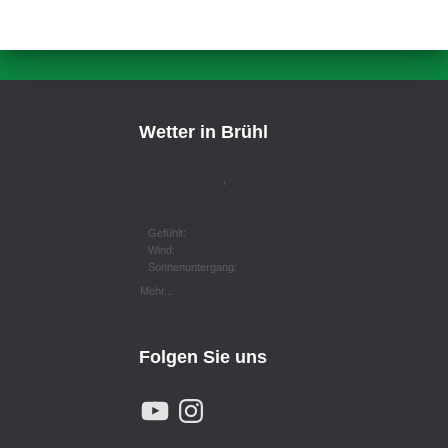
Wetter in Brühl
,
Gefühlt:
Wind:
Sonnenuntergang:
Mehr...
Folgen Sie uns
Y
I
O
N
U
S
T
T