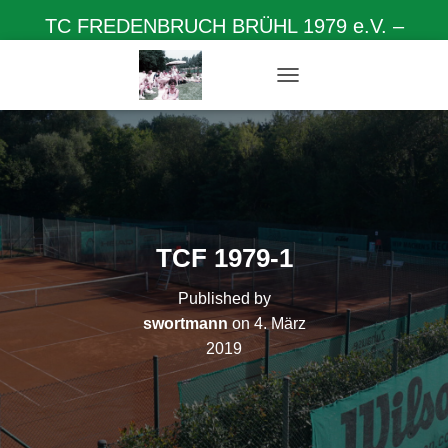
TC FREDENBRUCH BRÜHL 1979 e.V. –
Herzlich willkommen auf unserer Homepage
N
A
V
I
G
A
T
I
O
TCF 1979-1
N
U
Published by
M
S
swortmann
on
4. März
C
2019
H
A
L
T
E