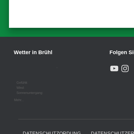
Wetter in Brühl
Folgen S
Y
I
,
O
N
U
S
T
T
U
A
Gefühlt:
B
G
Wind:
E
R
Sonnenuntergang:
A
M
Mehr...
DATENSCHUTZORDUNG
DATENSCHUTZE