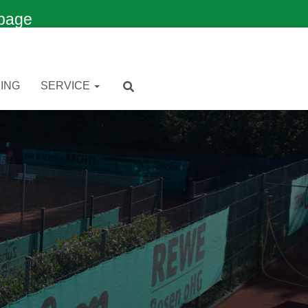
page
ING
SERVICE