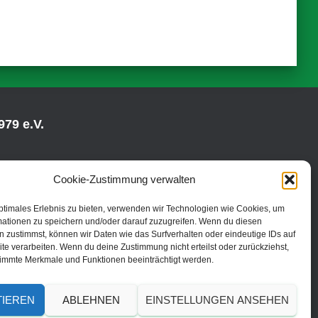
79 e.V.
Cookie-Zustimmung verwalten
ptimales Erlebnis zu bieten, verwenden wir Technologien wie Cookies, um
mationen zu speichern und/oder darauf zuzugreifen. Wenn du diesen
 zustimmst, können wir Daten wie das Surfverhalten oder eindeutige IDs auf
te verarbeiten. Wenn du deine Zustimmung nicht erteilst oder zurückziehst,
immte Merkmale und Funktionen beeinträchtigt werden.
TIEREN
ABLEHNEN
EINSTELLUNGEN ANSEHEN
© 2019 | TC Fredenbruch Brühl 1979 e.V.