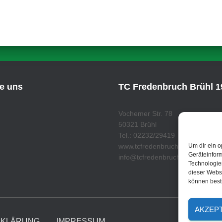
ie uns
TC Fredenbruch Brühl 19
Vochemer Str. 78
50321 Brühl
Tel.: 02232/29419
www.tcfredenbruch.de
Um dir ein o
Geräteinfor
info@tcfredenbruch.de
Technologien
dieser Websi
können best
AKZEP
RKLÄRUNG
IMPRESSUM