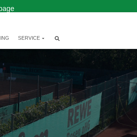
page
ING
SERVICE