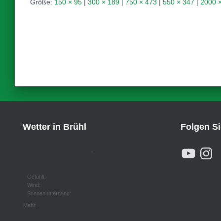
Größe:
150 × 95
|
300 × 189
|
750 × 473
|
550 × 347
|
2000 
Wetter in Brühl
Folgen S
Y
I
,
O
N
U
S
T
T
U
A
Gefühlt:
B
G
Wind:
E
R
Sonnenuntergang:
A
M
Mehr...