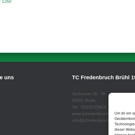
× 1260
ie uns
TC Fredenbruch Brühl 19
Vochemer Str. 78
50321 Brühl
Tel.: 02232/29419
Um dir ein o
www.tcfredenbruch.de
Geräteinfor
info@tcfredenbruch.de
Technologien
dieser Websi