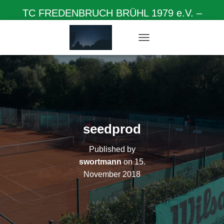
TC FREDENBRUCH BRÜHL 1979 e.V. –
Herzlich willkommen auf unserer Homepage
N
A
V
I
G
A
T
I
O
seedprod
N
U
Published by
M
S
swortmann
on
15.
C
November 2018
H
A
L
T
E