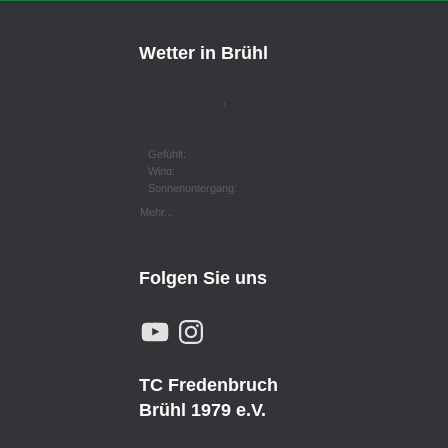
Wetter in Brühl
,
Gefühlt:
Wind:
Sonnenuntergang:
Mehr...
Folgen Sie uns
Y
I
O
N
U
S
T
T
U
A
TC Fredenbruch
B
G
E
R
Brühl 1979 e.V.
A
M