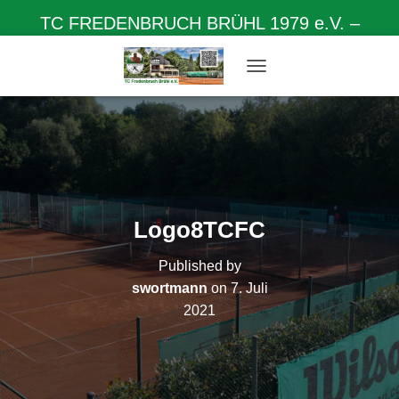
TC FREDENBRUCH BRÜHL 1979 e.V. –
Herzlich willkommen auf unserer Homepage
N
A
V
I
G
A
T
I
O
Logo8TCFC
N
U
Published by
M
S
swortmann
on
7. Juli
C
2021
H
A
L
T
E