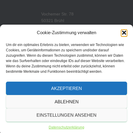
A
M
Vochemer Str. 78
50321 Brühl
Tel.: 02232/29419
Cookie-Zustimmung verwalten
www.tcfredenbruch.de
info@tcfredenbruch.de
Um dir ein optimales Erlebnis zu bieten, verwenden wir Technologien wie
Cookies, um Geräteinformationen zu speichern und/oder darauf
zuzugreifen. Wenn du diesen Technologien zustimmst, können wir Daten
wie das Surfverhalten oder eindeutige IDs auf dieser Website verarbeiten.
Wenn du deine Zustimmung nicht erteilst oder zurückziehst, können
DATENSCHUTZORDUNG
bestimmte Merkmale und Funktionen beeinträchtigt werden.
DATENSCHUTZERKLÄRUNG
AKZEPTIEREN
IMPRESSUM
ABLEHNEN
© 2019 | TC Fredenbruch
EINSTELLUNGEN ANSEHEN
Brühl 1979 e.V.
Datenschutzerklärung