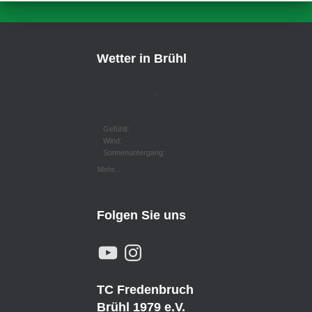
Wetter in Brühl
,
Gefühlt:
Wind:
Sonnenuntergang:
Mehr...
Folgen Sie uns
Y
I
O
N
U
S
T
T
U
A
TC Fredenbruch
B
G
E
R
Brühl 1979 e.V.