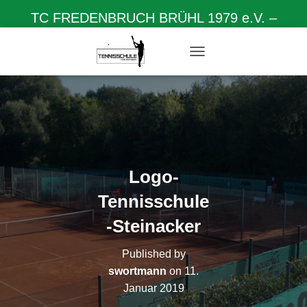
TC FREDENBRUCH BRÜHL 1979 e.V. –
Herzlich willkommen auf unserer Homepage
N
A
V
I
G
A
T
I
O
Logo-
N
U
Tennisschule
M
S
-Steinacker
C
H
Published by
A
L
swortmann
on
11.
T
Januar 2019
E