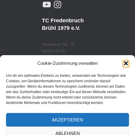
Y
I
O
N
U
S
T
T
U
A
TC Fredenbruch
B
G
E
R
Brühl 1979 e.V.
A
M
Vochemer Str. 78
50321 Brühl
Tel.: 02232/29419
Cookie-Zustimmung verwalten
www.tcfredenbruch.de
info@tcfredenbruch.de
Um dir ein optimales Erlebnis zu bieten, verwenden wir Technologien wie
Cookies, um Geräteinformationen zu speichern und/oder darauf
zuzugreifen. Wenn du diesen Technologien zustimmst, können wir Daten
wie das Surfverhalten oder eindeutige IDs auf dieser Website verarbeiten.
Wenn du deine Zustimmung nicht erteilst oder zurückziehst, können
DATENSCHUTZORDUNG
bestimmte Merkmale und Funktionen beeinträchtigt werden.
DATENSCHUTZERKLÄRUNG
AKZEPTIEREN
IMPRESSUM
ABLEHNEN