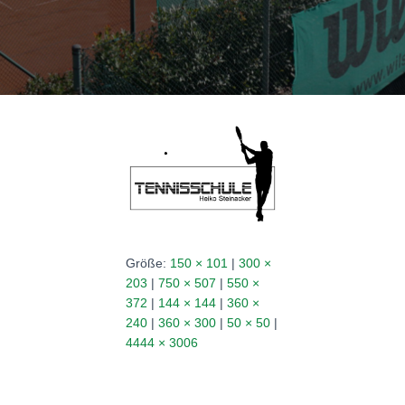
N
Größe:
150 × 101
|
300 ×
203
|
750 × 507
|
550 ×
372
|
144 × 144
|
360 ×
240
|
360 × 300
|
50 × 50
|
4444 × 3006