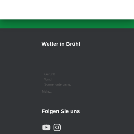
Wetter in Brühl
,
Gefühlt:
Wind:
Sonnenuntergang:
Mehr...
Folgen Sie uns
Y
I
O
N
U
S