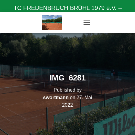
TC FREDENBRUCH BRÜHL 1979 e.V. –
Herzlich willkommen auf unserer Homepage
N
A
V
I
G
A
T
I
O
IMG_6281
N
U
Published by
M
S
swortmann
on
27. Mai
C
2022
H
A
L
T
E