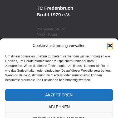
T
T
U
A
TC Fredenbruch
B
G
E
R
Brühl 1979 e.V.
A
M
Vochemer Str. 78
50321 Brühl
Tel.: 02232/29419
Cookie-Zustimmung verwalten
www.tcfredenbruch.de
info@tcfredenbruch.de
Um dir ein optimales Erlebnis zu bieten, verwenden wir Technologien wie
Cookies, um Geräteinformationen zu speichern und/oder darauf
zuzugreifen. Wenn du diesen Technologien zustimmst, können wir Daten
wie das Surfverhalten oder eindeutige IDs auf dieser Website verarbeiten.
Wenn du deine Zustimmung nicht erteilst oder zurückziehst, können
DATENSCHUTZORDUNG
bestimmte Merkmale und Funktionen beeinträchtigt werden.
DATENSCHUTZERKLÄRUNG
AKZEPTIEREN
IMPRESSUM
ABLEHNEN
© 2019 | TC Fredenbruch