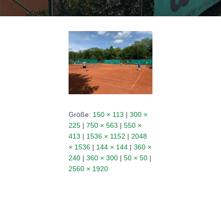
N
Größe:
150 × 113
|
300 ×
225
|
750 × 563
|
550 ×
413
|
1536 × 1152
|
2048
× 1536
|
144 × 144
|
360 ×
240
|
360 × 300
|
50 × 50
|
2560 × 1920