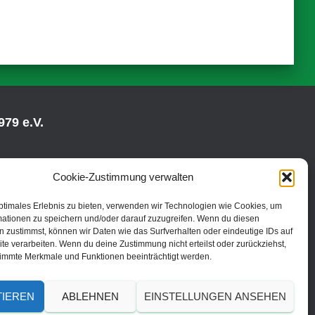
79 e.V.
Cookie-Zustimmung verwalten
ptimales Erlebnis zu bieten, verwenden wir Technologien wie Cookies, um
mationen zu speichern und/oder darauf zuzugreifen. Wenn du diesen
 zustimmst, können wir Daten wie das Surfverhalten oder eindeutige IDs auf
te verarbeiten. Wenn du deine Zustimmung nicht erteilst oder zurückziehst,
immte Merkmale und Funktionen beeinträchtigt werden.
TIEREN
ABLEHNEN
EINSTELLUNGEN ANSEHEN
© 2019 | TC Fredenbruch Brühl 1979 e.V.