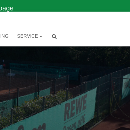
page
ING
SERVICE