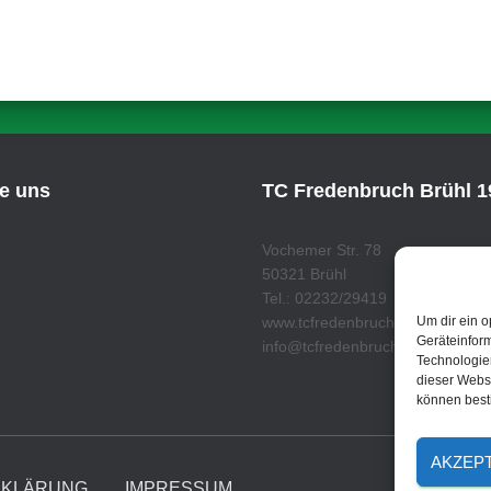
ie uns
TC Fredenbruch Brühl 19
Vochemer Str. 78
50321 Brühl
Tel.: 02232/29419
www.tcfredenbruch.de
Um dir ein o
Geräteinfor
info@tcfredenbruch.de
Technologien
dieser Websi
können best
AKZEP
RKLÄRUNG
IMPRESSUM