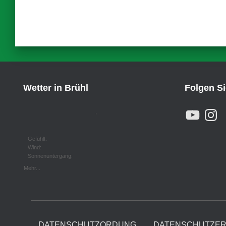
Wetter in Brühl
Folgen S
Y
I
,
O
N
U
S
T
T
U
A
Gefühlt:
B
G
Wind:
E
R
Sonnenuntergang:
A
M
Mehr...
DATENSCHUTZORDUNG
DATENSCHUTZE