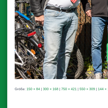
Größe:
150 × 84
|
300 × 168
|
750 × 421
|
550 × 309
|
144 ×