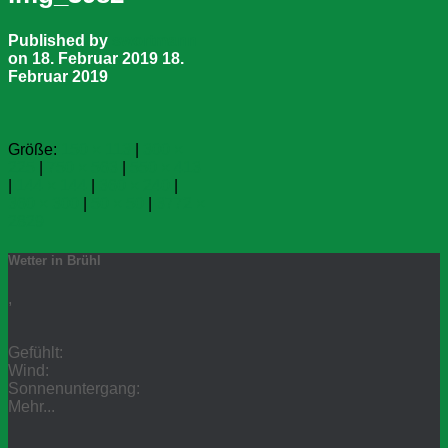
Published by
swortmann
on
18. Februar 2019
18.
Februar 2019
Größe:
150 × 113
|
300 ×
225
|
750 × 563
|
550 × 413
|
144 × 144
|
360 × 240
|
360 × 300
|
50 × 50
|
3772 ×
2829
Wetter in Brühl
,
Gefühlt:
Wind:
Sonnenuntergang:
Mehr...