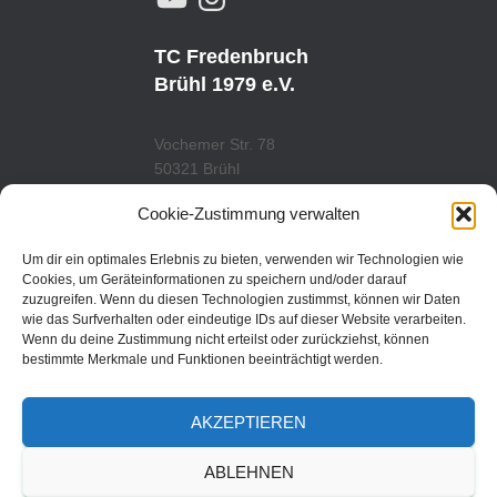
O
N
U
S
T
T
U
A
TC Fredenbruch
B
G
E
R
Brühl 1979 e.V.
A
M
Vochemer Str. 78
50321 Brühl
Tel.: 02232/29419
Cookie-Zustimmung verwalten
www.tcfredenbruch.de
info@tcfredenbruch.de
Um dir ein optimales Erlebnis zu bieten, verwenden wir Technologien wie
Cookies, um Geräteinformationen zu speichern und/oder darauf
zuzugreifen. Wenn du diesen Technologien zustimmst, können wir Daten
wie das Surfverhalten oder eindeutige IDs auf dieser Website verarbeiten.
Wenn du deine Zustimmung nicht erteilst oder zurückziehst, können
DATENSCHUTZORDUNG
bestimmte Merkmale und Funktionen beeinträchtigt werden.
DATENSCHUTZERKLÄRUNG
AKZEPTIEREN
IMPRESSUM
ABLEHNEN