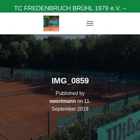
TC FREDENBRUCH BRÜHL 1979 e.V. –
Herzlich willkommen auf unserer Homepage
N
A
V
I
G
A
T
I
O
IMG_0859
N
U
Published by
M
S
swortmann
on
11.
C
September 2019
H
A
L
T
E