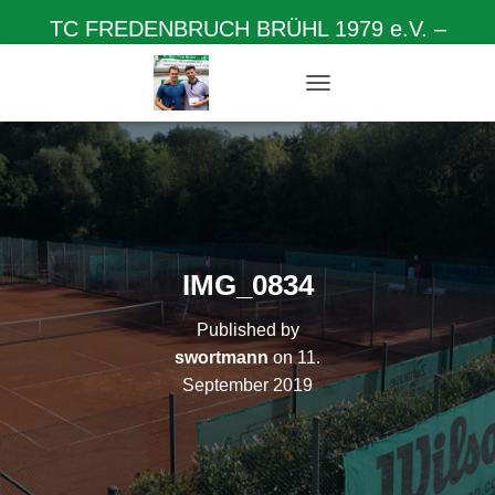
TC FREDENBRUCH BRÜHL 1979 e.V. –
Herzlich willkommen auf unserer Homepage
N
A
V
I
G
A
T
I
O
IMG_0834
N
U
Published by
M
S
swortmann
on
11.
C
September 2019
H
A
L
T
E