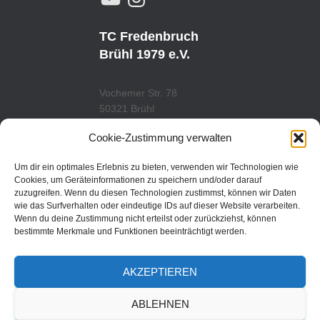
O
N
U
S
T
T
U
A
TC Fredenbruch
B
G
E
R
Brühl 1979 e.V.
A
M
Vochemer Str. 78
50321 Brühl
Tel.: 02232/29419
Cookie-Zustimmung verwalten
www.tcfredenbruch.de
info@tcfredenbruch.de
Um dir ein optimales Erlebnis zu bieten, verwenden wir Technologien wie
Cookies, um Geräteinformationen zu speichern und/oder darauf
zuzugreifen. Wenn du diesen Technologien zustimmst, können wir Daten
wie das Surfverhalten oder eindeutige IDs auf dieser Website verarbeiten.
Wenn du deine Zustimmung nicht erteilst oder zurückziehst, können
DATENSCHUTZORDUNG
bestimmte Merkmale und Funktionen beeinträchtigt werden.
DATENSCHUTZERKLÄRUNG
AKZEPTIEREN
IMPRESSUM
ABLEHNEN