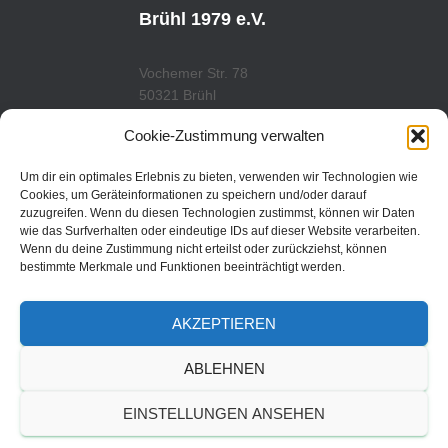
B
G
E
R
Brühl 1979 e.V.
A
M
Vochemer Str. 78
50321 Brühl
Tel.: 02232/29419
Cookie-Zustimmung verwalten
www.tcfredenbruch.de
info@tcfredenbruch.de
Um dir ein optimales Erlebnis zu bieten, verwenden wir Technologien wie
Cookies, um Geräteinformationen zu speichern und/oder darauf
zuzugreifen. Wenn du diesen Technologien zustimmst, können wir Daten
wie das Surfverhalten oder eindeutige IDs auf dieser Website verarbeiten.
Wenn du deine Zustimmung nicht erteilst oder zurückziehst, können
DATENSCHUTZORDUNG
bestimmte Merkmale und Funktionen beeinträchtigt werden.
DATENSCHUTZERKLÄRUNG
AKZEPTIEREN
IMPRESSUM
ABLEHNEN
© 2019 | TC Fredenbruch
EINSTELLUNGEN ANSEHEN
Brühl 1979 e.V.