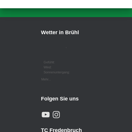
Wetter in Brühl
,
Gefühlt:
Wind:
Sonnenuntergang:
Mehr...
Folgen Sie uns
Y
I
O
N
U
S
T
T
U
A
TC Fredenbruch