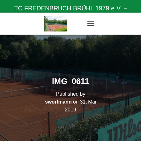
TC FREDENBRUCH BRÜHL 1979 e.V. –
Herzlich willkommen auf unserer Homepage
N
A
V
I
G
A
T
I
O
IMG_0611
N
U
Published by
M
S
swortmann
on
31. Mai
C
2019
H
A
L
T
E