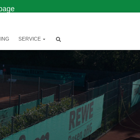
page
ING
SERVICE