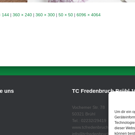
× 144
|
360 × 240
|
360 × 300
|
50 × 50
|
6096 × 4064
ie uns
TC Fredenbruch Brühl 19
Vochemer Str. 78
Um dir ein o
50321 Brühl
Geräteinfor
Tel.: 02232/29419
Technologien
www.tcfredenbruch.de
dieser Websi
können best
info@tcfredenbruch.de