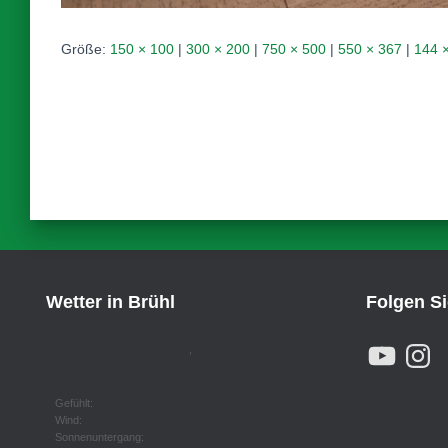
Größe:
150 × 100
|
300 × 200
|
750 × 500
|
550 × 367
|
144 
Wetter in Brühl
Folgen S
Y
I
,
O
N
U
S
T
T
U
A
Gefühlt:
B
G
Wind:
E
R
Sonnenuntergang:
A