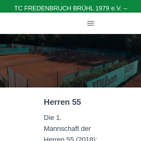
TC FREDENBRUCH BRÜHL 1979 e.V. –
Herzlich willkommen auf unserer Homepage
N
A
V
I
G
A
T
I
O
N
U
M
Herren 55
S
C
H
Die 1.
A
L
Mannschaft der
T
E
Herren 55 (2018):