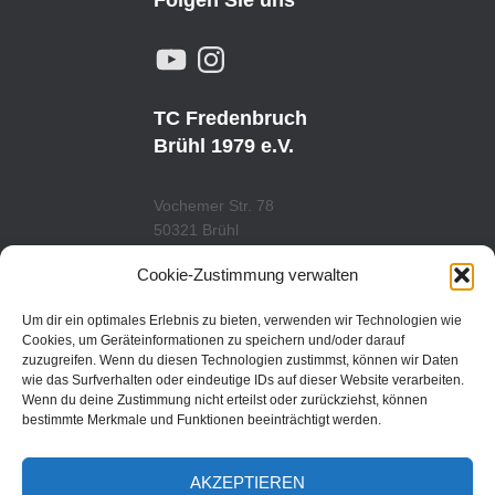
Folgen Sie uns
Y
I
O
N
U
S
T
T
U
A
TC Fredenbruch
B
G
E
R
Brühl 1979 e.V.
A
M
Vochemer Str. 78
50321 Brühl
Tel.: 02232/29419
Cookie-Zustimmung verwalten
www.tcfredenbruch.de
info@tcfredenbruch.de
Um dir ein optimales Erlebnis zu bieten, verwenden wir Technologien wie
Cookies, um Geräteinformationen zu speichern und/oder darauf
zuzugreifen. Wenn du diesen Technologien zustimmst, können wir Daten
wie das Surfverhalten oder eindeutige IDs auf dieser Website verarbeiten.
Wenn du deine Zustimmung nicht erteilst oder zurückziehst, können
DATENSCHUTZORDUNG
bestimmte Merkmale und Funktionen beeinträchtigt werden.
DATENSCHUTZERKLÄRUNG
AKZEPTIEREN