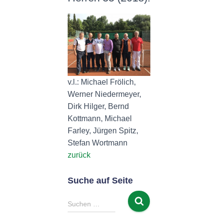
N
v.l.: Michael Frölich,
Werner Niedermeyer,
Dirk Hilger, Bernd
Kottmann, Michael
Farley, Jürgen Spitz,
Stefan Wortmann
zurück
Suche auf Seite
S
Suchen …
u