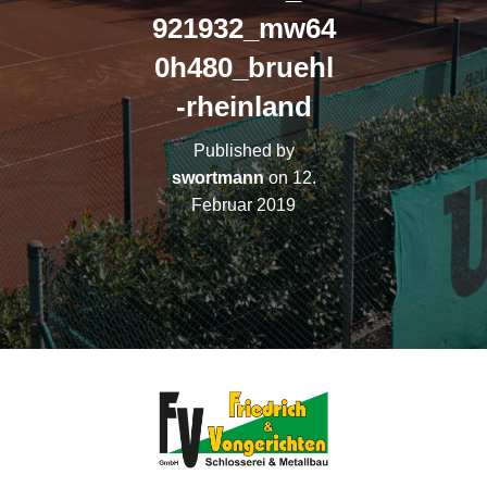
N
921932_mw64
0h480_bruehl
-rheinland
Published by
swortmann
on
12.
Februar 2019