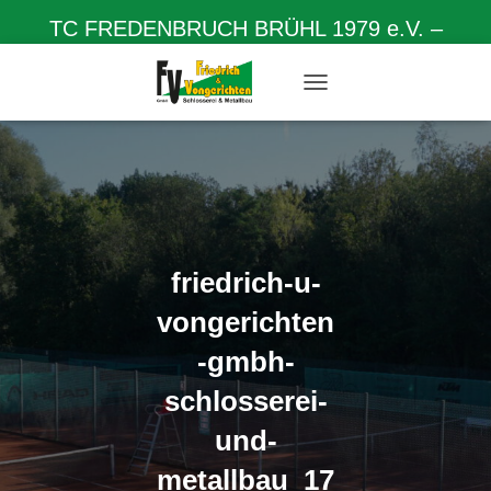
TC FREDENBRUCH BRÜHL 1979 e.V. –
Herzlich willkommen auf unserer Homepage
N
A
V
I
G
A
T
I
O
friedrich-u-
N
U
vongerichten
M
S
-gmbh-
C
H
schlosserei-
A
L
und-
T
metallbau_17
E