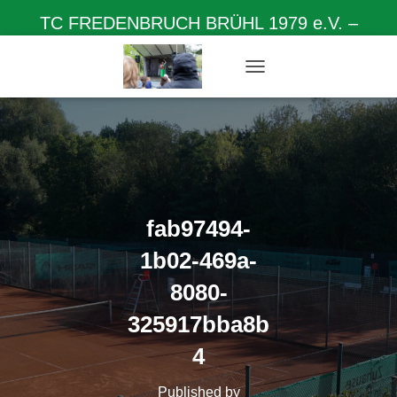
TC FREDENBRUCH BRÜHL 1979 e.V. –
Herzlich willkommen auf unserer Homepage
N
A
V
I
G
A
T
I
O
fab97494-
N
U
1b02-469a-
M
S
8080-
C
H
325917bba8b
A
L
4
T
E
Published by