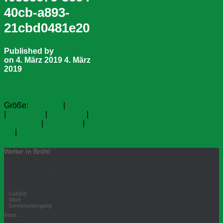
40cb-a893-
21cbd0481e20
Published by
swortmann
on
4. März 2019
4. März
2019
Größe:
84 × 150
|
169 × 300
|
253 × 450
|
144 × 144
|
360 × 240
|
360 × 300
|
50 ×
50
|
747 × 1328
Wetter in Brühl
,
Gefühlt:
Wind:
Sonnenuntergang:
Mehr...