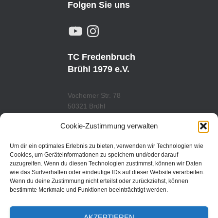
Folgen Sie uns
Y
I
O
N
U
S
T
T
U
A
TC Fredenbruch
B
G
E
R
Brühl 1979 e.V.
A
M
Vochemer Str. 78
50321 Brühl
Tel.: 02232/29419
Cookie-Zustimmung verwalten
www.tcfredenbruch.de
info@tcfredenbruch.de
Um dir ein optimales Erlebnis zu bieten, verwenden wir Technologien wie
Cookies, um Geräteinformationen zu speichern und/oder darauf
zuzugreifen. Wenn du diesen Technologien zustimmst, können wir Daten
wie das Surfverhalten oder eindeutige IDs auf dieser Website verarbeiten.
Wenn du deine Zustimmung nicht erteilst oder zurückziehst, können
DATENSCHUTZORDUNG
bestimmte Merkmale und Funktionen beeinträchtigt werden.
DATENSCHUTZERKLÄRUNG
AKZEPTIEREN