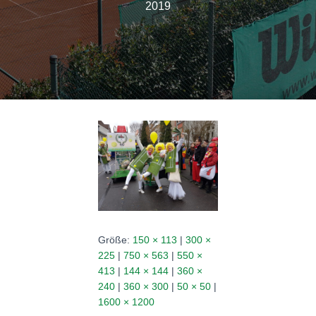
N
2019
Größe:
150 × 113
|
300 ×
225
|
750 × 563
|
550 ×
413
|
144 × 144
|
360 ×
240
|
360 × 300
|
50 × 50
|
1600 × 1200