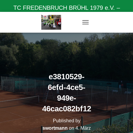
TC FREDENBRUCH BRÜHL 1979 e.V. –
Herzlich willkommen auf unserer Homepage
N
A
V
I
G
A
T
I
O
e3810529-
N
U
6efd-4ce5-
M
S
949e-
C
H
46cac082bf12
A
L
Published by
T
swortmann
on
4. März
E