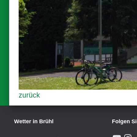
zurück
Wetter in Brühl
Folgen S
Y
I
,