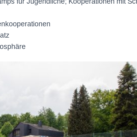
amps für Jugendliche; Kooperationen mit Sc
lenkooperationen
atz
mosphäre