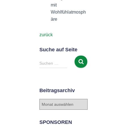
mit
Wohlfühlatmosph
äre
zurück
Suche auf Seite
S
Suchen …
u
c
h
e
Beitragsarchiv
n
n
B
a
e
c
i
h
t
SPONSOREN
:
r