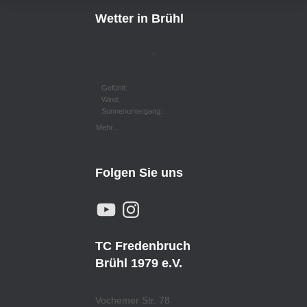
Wetter in Brühl
,
Gefühlt:
Wind:
Sonnenuntergang:
Mehr...
Folgen Sie uns
Y
I
O
N
U
S
T
T
U
A
TC Fredenbruch
B
G
E
R
Brühl 1979 e.V.
A
M
Vochemer Str. 78