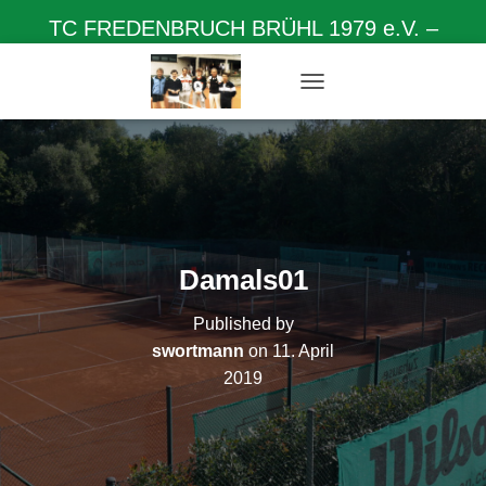
TC FREDENBRUCH BRÜHL 1979 e.V. –
Herzlich willkommen auf unserer Homepage
N
A
V
I
G
A
T
I
O
Damals01
N
U
Published by
M
S
swortmann
on
11. April
C
2019
H
A
L
T
E