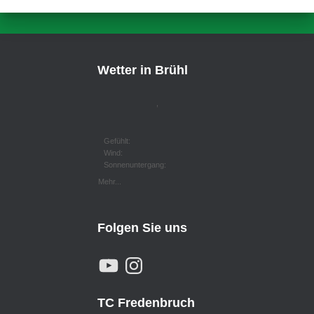
Wetter in Brühl
,
Gefühlt:
Wind:
Sonnenuntergang:
Mehr...
Folgen Sie uns
Y
I
O
N
U
S
T
T
U
A
TC Fredenbruch
B
G