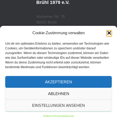
E
R
Brühl 1979 e.V.
A
M
Vochemer Str. 78
50321 Brühl
Tel.: 02232/29419
Cookie-Zustimmung verwalten
www.tcfredenbruch.de
info@tcfredenbruch.de
Um dir ein optimales Erlebnis zu bieten, verwenden wir Technologien wie
Cookies, um Geräteinformationen zu speichern und/oder darauf
zuzugreifen. Wenn du diesen Technologien zustimmst, können wir Daten
wie das Surfverhalten oder eindeutige IDs auf dieser Website verarbeiten.
Wenn du deine Zustimmung nicht erteilst oder zurückziehst, können
DATENSCHUTZORDUNG
bestimmte Merkmale und Funktionen beeinträchtigt werden.
DATENSCHUTZERKLÄRUNG
AKZEPTIEREN
IMPRESSUM
ABLEHNEN
© 2019 | TC Fredenbruch
EINSTELLUNGEN ANSEHEN
Brühl 1979 e.V.
Datenschutzerklärung