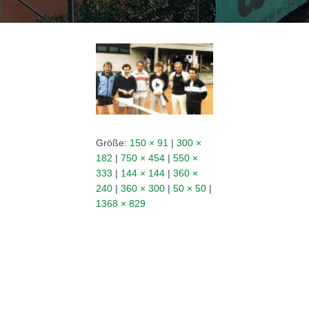
N
Größe:
150 × 91
|
300 ×
182
|
750 × 454
|
550 ×
333
|
144 × 144
|
360 ×
240
|
360 × 300
|
50 × 50
|
1368 × 829