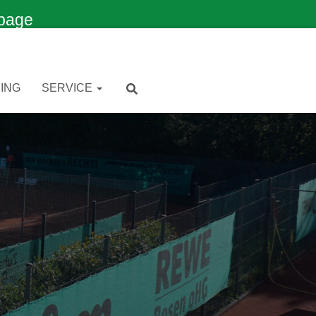
page
ING
SERVICE