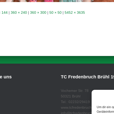
× 144
|
360 × 240
|
360 × 300
|
50 × 50
|
5452 × 3635
ie uns
TC Fredenbruch Brühl 19
Vochemer Str. 78
50321 Brühl
Tel.: 02232/29419
Um dir ein o
www.tcfredenbruch.de
Geräteinfor
info@tcfredenbruch.de