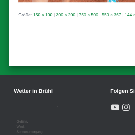
Größe:
150 × 100
|
300 × 200
|
750 × 500
|
550 × 367
|
144 
Wetter in Brühl
Folgen S
Y
I
,
O
N
U
S
T
T
U
A
Gefühlt:
B
G
Wind:
E
R
Sonnenuntergang:
A