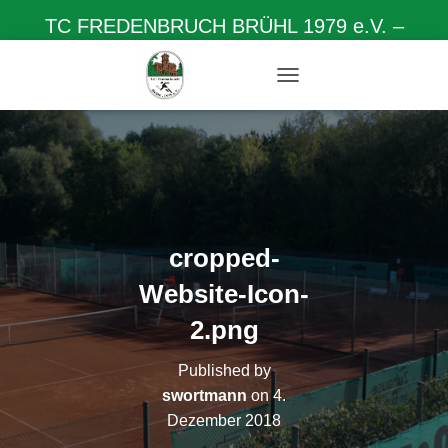
TC FREDENBRUCH BRÜHL 1979 e.V. –
Herzlich willkommen auf unserer Homepage
N
A
V
I
G
A
T
I
O
cropped-
N
U
Website-Icon-
M
S
2.png
C
H
Published by
A
swortmann
on
4.
L
T
Dezember 2018
E