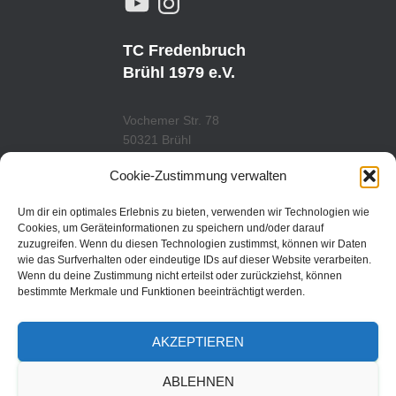
O
N
U
S
T
T
U
A
TC Fredenbruch
B
G
E
R
Brühl 1979 e.V.
A
M
Vochemer Str. 78
50321 Brühl
Tel.: 02232/29419
Cookie-Zustimmung verwalten
www.tcfredenbruch.de
info@tcfredenbruch.de
Um dir ein optimales Erlebnis zu bieten, verwenden wir Technologien wie
Cookies, um Geräteinformationen zu speichern und/oder darauf
zuzugreifen. Wenn du diesen Technologien zustimmst, können wir Daten
wie das Surfverhalten oder eindeutige IDs auf dieser Website verarbeiten.
Wenn du deine Zustimmung nicht erteilst oder zurückziehst, können
DATENSCHUTZORDUNG
bestimmte Merkmale und Funktionen beeinträchtigt werden.
DATENSCHUTZERKLÄRUNG
AKZEPTIEREN
IMPRESSUM
ABLEHNEN