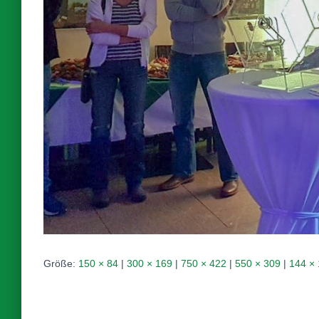
Größe:
150 × 84
|
300 × 169
|
750 × 422
|
550 × 309
|
144 ×