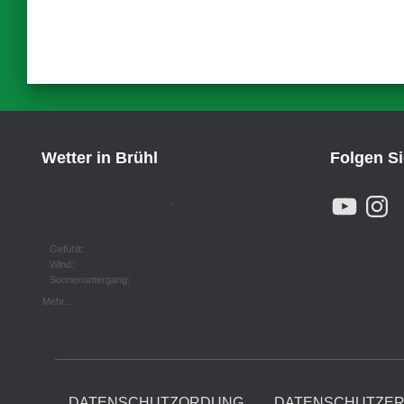
Wetter in Brühl
Folgen S
Y
I
,
O
N
U
S
T
T
U
A
Gefühlt:
B
G
Wind:
E
R
Sonnenuntergang:
A
M
Mehr...
DATENSCHUTZORDUNG
DATENSCHUTZE