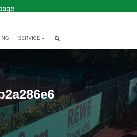
page
ING
SERVICE
b2a286e6