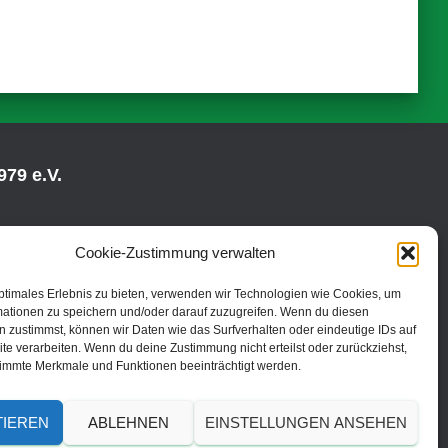
79 e.V.
Cookie-Zustimmung verwalten
ptimales Erlebnis zu bieten, verwenden wir Technologien wie Cookies, um
mationen zu speichern und/oder darauf zuzugreifen. Wenn du diesen
 zustimmst, können wir Daten wie das Surfverhalten oder eindeutige IDs auf
te verarbeiten. Wenn du deine Zustimmung nicht erteilst oder zurückziehst,
immte Merkmale und Funktionen beeinträchtigt werden.
TIEREN
ABLEHNEN
EINSTELLUNGEN ANSEHEN
© 2019 | TC Fredenbruch Brühl 1979 e.V.