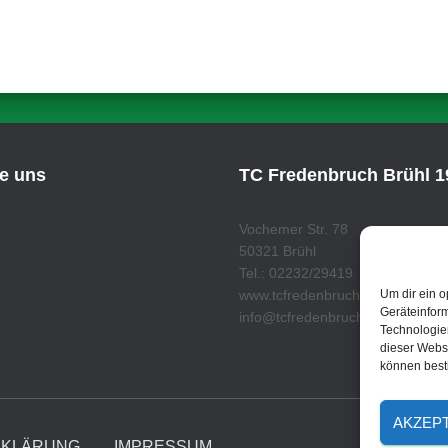
ie uns
TC Fredenbruch Brühl 19
Vochemer Str. 78
50321 Brühl
Tel.: 02232/29419
www.tcfredenbruch.de
Um dir ein o
Geräteinfor
info@tcfredenbruch.de
Technologien
dieser Websi
können best
AKZEP
RKLÄRUNG
IMPRESSUM