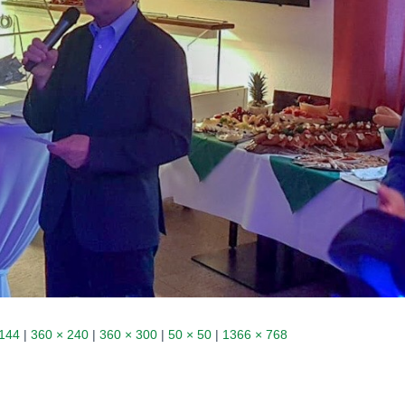
 144
|
360 × 240
|
360 × 300
|
50 × 50
|
1366 × 768