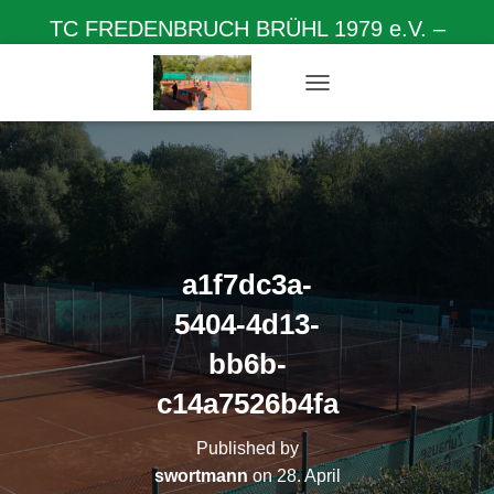
TC FREDENBRUCH BRÜHL 1979 e.V. –
Herzlich willkommen auf unserer Homepage
N
A
V
I
G
A
T
I
O
a1f7dc3a-
N
U
5404-4d13-
M
S
bb6b-
C
H
c14a7526b4fa
A
L
Published by
T
swortmann
on
28. April
E