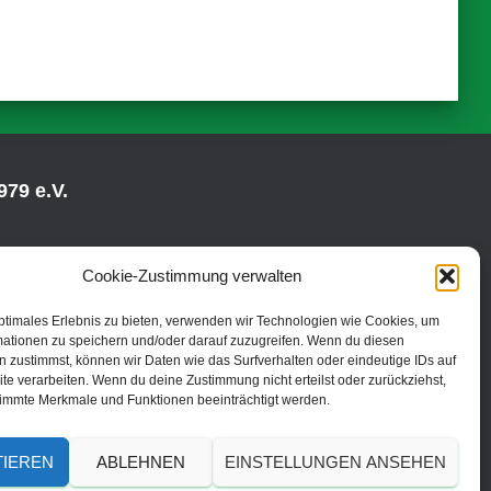
79 e.V.
Cookie-Zustimmung verwalten
ptimales Erlebnis zu bieten, verwenden wir Technologien wie Cookies, um
mationen zu speichern und/oder darauf zuzugreifen. Wenn du diesen
 zustimmst, können wir Daten wie das Surfverhalten oder eindeutige IDs auf
te verarbeiten. Wenn du deine Zustimmung nicht erteilst oder zurückziehst,
immte Merkmale und Funktionen beeinträchtigt werden.
TIEREN
ABLEHNEN
EINSTELLUNGEN ANSEHEN
© 2019 | TC Fredenbruch Brühl 1979 e.V.