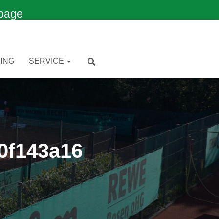
page
ING
SERVICE
0f143a16