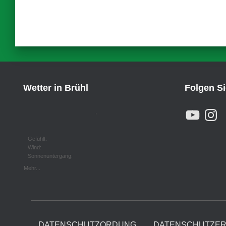
Wetter in Brühl
Folgen S
Y
I
,
O
N
U
S
T
T
U
A
Gefühlt:
B
G
Wind:
E
R
Sonnenuntergang:
A
M
Mehr...
DATENSCHUTZORDUNG
DATENSCHUTZE