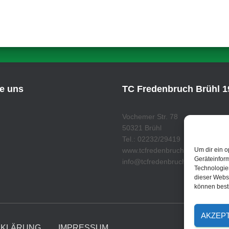
ie uns
TC Fredenbruch Brühl 19
Vochemer Str. 78
50321 Brühl
Tel.: 02232/29419
www.tcfredenbruch.de
Um dir ein o
Geräteinfor
info@tcfredenbruch.de
Technologien
dieser Websi
können best
AKZEP
RKLÄRUNG
IMPRESSUM