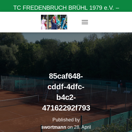
TC FREDENBRUCH BRÜHL 1979 e.V. –
Herzlich willkommen auf unserer Homepage
N
A
V
I
G
A
T
I
O
85caf648-
N
U
cddf-4dfc-
M
S
b4c2-
C
H
47162292f793
A
L
Published by
T
swortmann
on
28. April
E