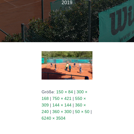
N
2019
Größe:
150 × 84
|
300 ×
168
|
750 × 421
|
550 ×
309
|
144 × 144
|
360 ×
240
|
360 × 300
|
50 × 50
|
6240 × 3504