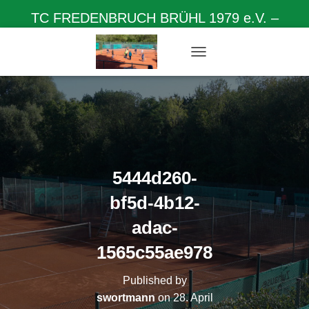
TC FREDENBRUCH BRÜHL 1979 e.V. –
Herzlich willkommen auf unserer Homepage
N
A
V
I
G
A
T
I
O
5444d260-
N
U
bf5d-4b12-
M
S
adac-
C
H
1565c55ae978
A
L
Published by
T
swortmann
on
28. April
E