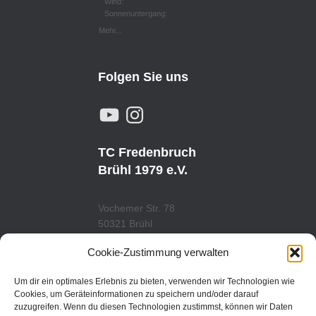
Wind:
Sonnenuntergang:
Mehr...
Folgen Sie uns
Y
I
O
N
U
S
T
T
U
A
TC Fredenbruch
B
G
E
R
Brühl 1979 e.V.
A
M
Vochemer Str. 78
50321 Brühl
Tel.: 02232/29419
Cookie-Zustimmung verwalten
www.tcfredenbruch.de
info@tcfredenbruch.de
Um dir ein optimales Erlebnis zu bieten, verwenden wir Technologien wie
Cookies, um Geräteinformationen zu speichern und/oder darauf
zuzugreifen. Wenn du diesen Technologien zustimmst, können wir Daten