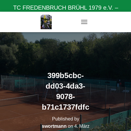
TC FREDENBRUCH BRÜHL 1979 e.V. –
Herzlich willkommen auf unserer Homepage
N
A
V
I
G
A
T
I
O
399b5cbc-
N
U
dd03-4da3-
M
S
9078-
C
H
b71c1737fdfc
A
L
Published by
T
swortmann
on
4. März
E