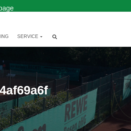
page
ING
SERVICE
4af69a6f