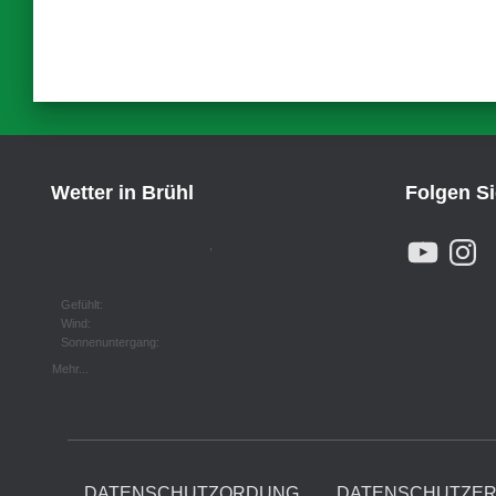
Wetter in Brühl
Folgen S
Y
I
,
O
N
U
S
T
T
U
A
Gefühlt:
B
G
Wind:
E
R
Sonnenuntergang:
A
M
Mehr...
DATENSCHUTZORDUNG
DATENSCHUTZE