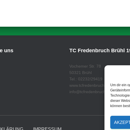
ie uns
TC Fredenbruch Brühl 19
Vochemer Str. 78
50321 Brühl
Tel.: 02232/29419
www.tcfredenbruch.de
Um dir ein o
Geräteinfor
info@tcfredenbruch.de
Technologien
dieser Websi
können best
AKZEP
RKLÄRUNG
IMPRESSUM