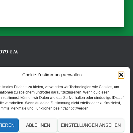
79 e.V.
Cookie-Zustimmung verwalten
ptimales Erlebnis zu bieten, verwenden wir Technologien wie Cookies, um
mationen zu speichern und/oder darauf zuzugreifen. Wenn du diesen
 zustimmst, können wir Daten wie das Surfverhalten oder eindeutige IDs auf
te verarbeiten. Wenn du deine Zustimmung nicht erteilst oder zurückziehst,
immte Merkmale und Funktionen beeinträchtigt werden.
TIEREN
ABLEHNEN
EINSTELLUNGEN ANSEHEN
© 2019 | TC Fredenbruch Brühl 1979 e.V.