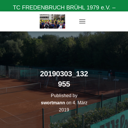
TC FREDENBRUCH BRÜHL 1979 e.V. –
Herzlich willkommen auf unserer Homepage
N
A
V
I
G
A
T
I
O
20190303_132
N
U
955
M
S
Published by
C
H
swortmann
on
4. März
A
2019
L
T
E