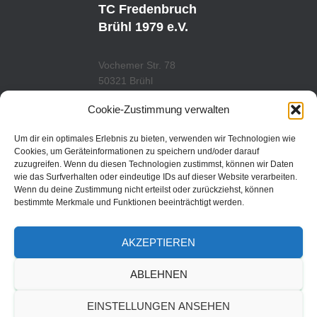
U
A
TC Fredenbruch
B
G
E
R
Brühl 1979 e.V.
A
M
Vochemer Str. 78
50321 Brühl
Tel.: 02232/29419
Cookie-Zustimmung verwalten
www.tcfredenbruch.de
info@tcfredenbruch.de
Um dir ein optimales Erlebnis zu bieten, verwenden wir Technologien wie
Cookies, um Geräteinformationen zu speichern und/oder darauf
zuzugreifen. Wenn du diesen Technologien zustimmst, können wir Daten
wie das Surfverhalten oder eindeutige IDs auf dieser Website verarbeiten.
Wenn du deine Zustimmung nicht erteilst oder zurückziehst, können
DATENSCHUTZORDUNG
bestimmte Merkmale und Funktionen beeinträchtigt werden.
DATENSCHUTZERKLÄRUNG
AKZEPTIEREN
IMPRESSUM
ABLEHNEN
© 2019 | TC Fredenbruch
EINSTELLUNGEN ANSEHEN
Brühl 1979 e.V.