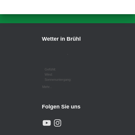
Wetter in Brühl
,
Gefühlt:
Wind:
Sonnenuntergang:
Mehr...
Folgen Sie uns
Y
I
O
N
U
S
T
T