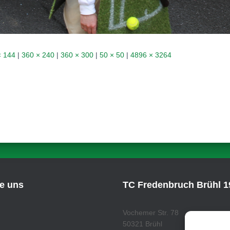
× 144
|
360 × 240
|
360 × 300
|
50 × 50
|
4896 × 3264
ie uns
TC Fredenbruch Brühl 19
Vochemer Str. 78
50321 Brühl