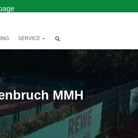
page
ING
SERVICE
edenbruch MMH