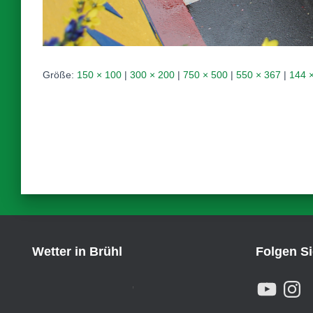
Größe:
150 × 100
|
300 × 200
|
750 × 500
|
550 × 367
|
144 
Wetter in Brühl
Folgen S
Y
I
,
O
N
U
S
T
T