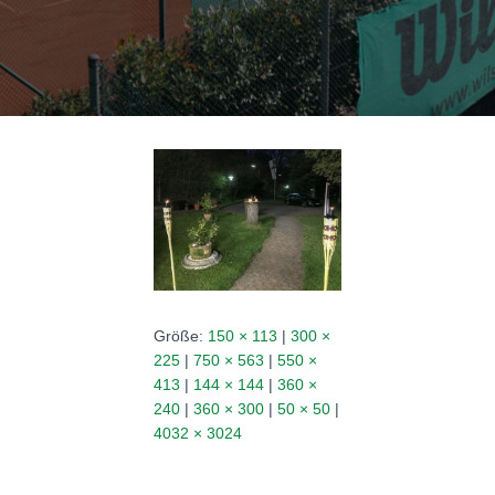
N
Größe:
150 × 113
|
300 ×
225
|
750 × 563
|
550 ×
413
|
144 × 144
|
360 ×
240
|
360 × 300
|
50 × 50
|
4032 × 3024