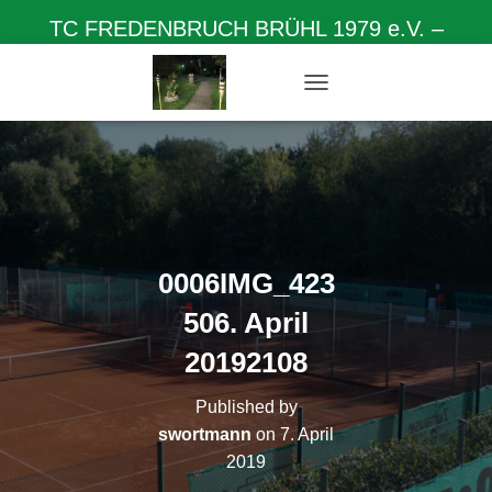
TC FREDENBRUCH BRÜHL 1979 e.V. –
Herzlich willkommen auf unserer Homepage
N
A
V
I
G
A
T
I
O
0006IMG_423
N
U
506. April
M
S
20192108
C
H
Published by
A
L
swortmann
on
7. April
T
2019
E