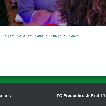
× 144
|
360 × 240
|
360 × 300
|
50 × 50
|
4032 × 3024
ie uns
TC Fredenbruch Brühl 19