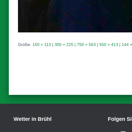
Größe:
150 × 113
|
300 × 225
|
750 × 563
|
550 × 413
|
144 
Wetter in Brühl
Folgen S