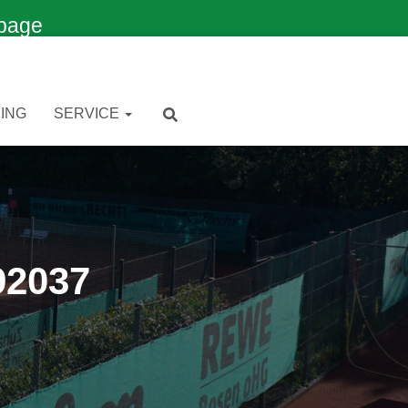
page
ING
SERVICE
92037